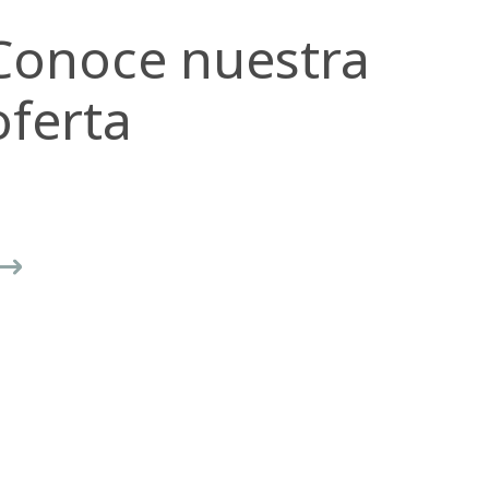
Conoce nuestra
oferta
Postítulos
revious