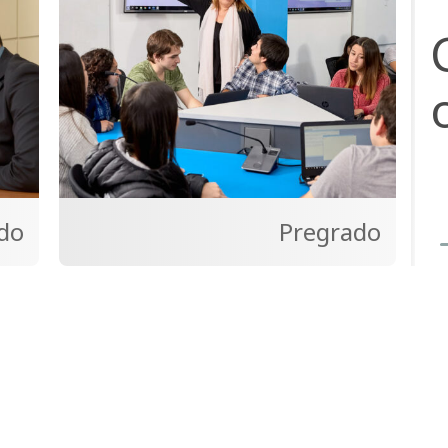
do
Pregrado
P