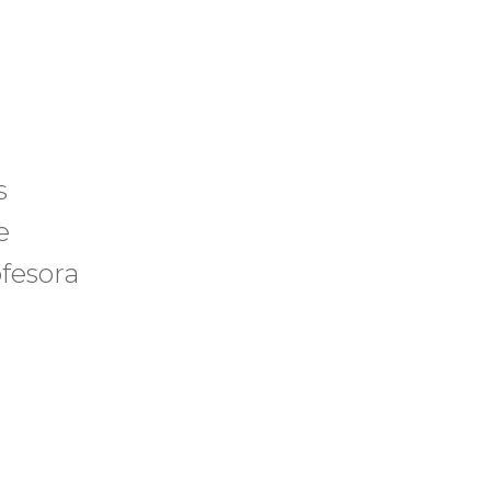
s
e
ofesora