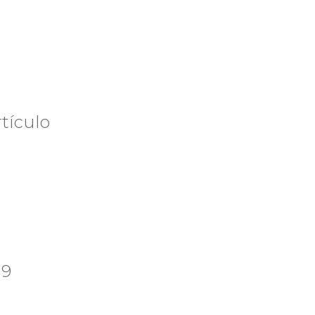
tículo
19