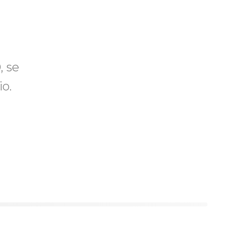
, se
o.