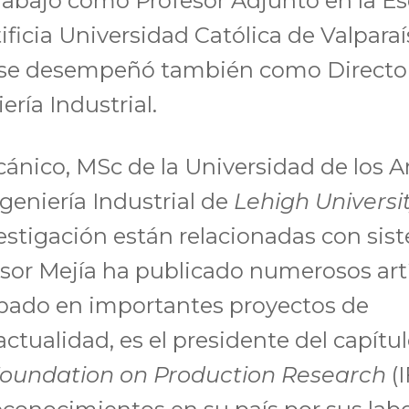
abajó como Profesor Adjunto en la Es
ificia Universidad Católica de Valparaí
, se desempeñó también como Director
ría Industrial.
cánico, MSc de la Universidad de los 
eniería Industrial de
Lehigh Universi
vestigación están relacionadas con sis
fesor Mejía ha publicado numerosos art
cipado en importantes proyectos de
actualidad, es el presidente del capítu
Foundation on Production Research
(I