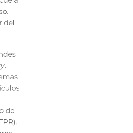
cuela
so.
 del
Andes
ty
,
temas
ículos
lo de
FPR).