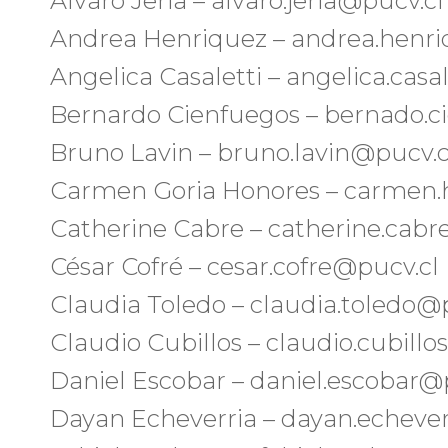
Alvaro Jeria – alvaro.jeria@pucv.cl
Andrea Henriquez – andrea.henri
Angelica Casaletti – angelica.casa
Bernardo Cienfuegos – bernado.c
Bruno Lavin – bruno.lavin@pucv.c
Carmen Goria Honores – carmen.
Catherine Cabre – catherine.cabr
César Cofré – cesar.cofre@pucv.cl
Claudia Toledo – claudia.toledo@
Claudio Cubillos – claudio.cubill
Daniel Escobar – daniel.escobar@
Dayan Echeverria – dayan.echeve