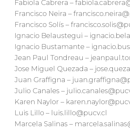
Fabiola Cabrera – fabiola.cabrera
Francisco Neira – francisco.neira@
Francisco Solís – francisco.solis@p
Ignacio Belaustegui – ignacio.be
Ignacio Bustamante – ignacio.b
Jean Paul Tondreau – jeanpaul.t
Jose Miguel Quezada – jose.quez
Juan Graffigna – juan.graffigna@p
Julio Canales – julio.canales@pucv
Karen Naylor – karen.naylor@pucv
Luis Lillo – luis.lillo@pucv.cl
Marcela Salinas – marcela.salina