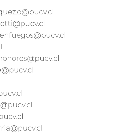
quez.o@pucv.cl
letti@pucv.cl
ienfuegos@pucv.cl
l
honores@pucv.cl
e@pucv.cl
pucv.cl
os@pucv.cl
pucv.cl
rria@pucv.cl