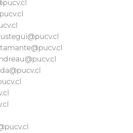
@pucv.cl
pucv.cl
ucv.cl
laustegui@pucv.cl
ustamante@pucv.cl
ondreau@pucv.cl
ada@pucv.cl
ucv.cl
.cl
.cl
s@pucv.cl