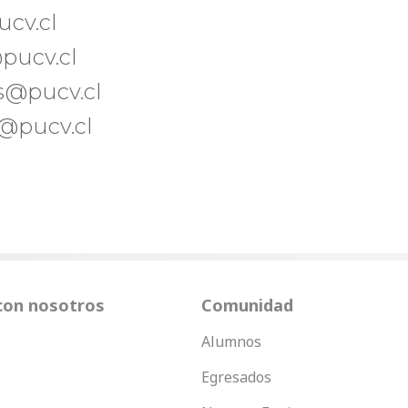
ucv.cl
pucv.cl
es@pucv.cl
e@pucv.cl
con nosotros
Comunidad
Alumnos
Egresados