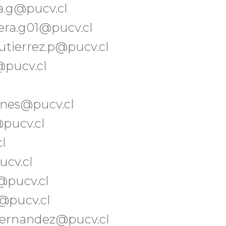
ra.g@pucv.cl
rera.g01@pucv.cl
gutierrez.p@pucv.cl
@pucv.cl
ones@pucv.cl
@pucv.cl
cl
ucv.cl
@pucv.cl
a@pucv.cl
.fernandez@pucv.cl