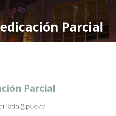
edicación Parcial
ción Parcial
spillada@pucv.cl