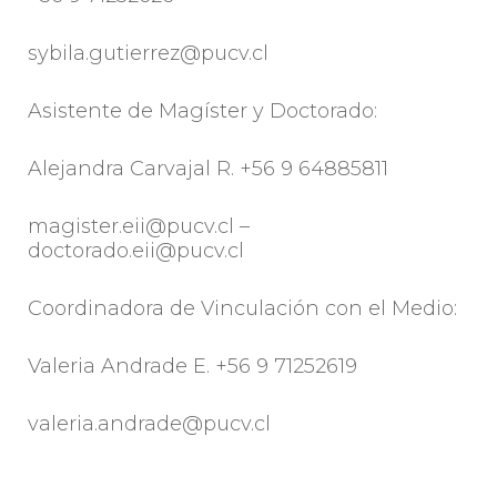
sybila.gutierrez@pucv.cl
Asistente de Magíster y Doctorado:
Alejandra Carvajal R. +56 9 64885811
magister.eii@pucv.cl –
doctorado.eii@pucv.cl
Coordinadora de Vinculación con el Medio:
Valeria Andrade E. +56 9 71252619
valeria.andrade@pucv.cl