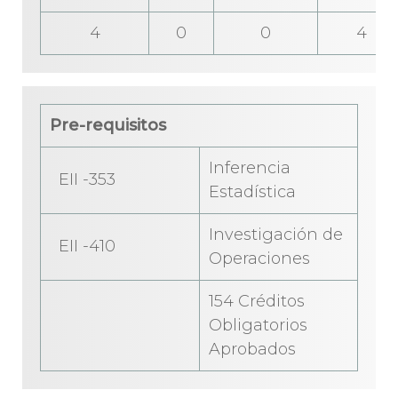
4
0
0
4
Pre-requisitos
Inferencia
EII -353
Estadística
Investigación de
EII -410
Operaciones
154 Créditos
Obligatorios
Aprobados