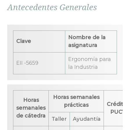
Antecedentes Generales
Nombre de la
Clave
asignatura
Ergonomía para
EII -5659
la Industria
Horas semanales
Horas
Créditos
prácticas
semanales
PUCV
de cátedra
Taller
Ayudantía