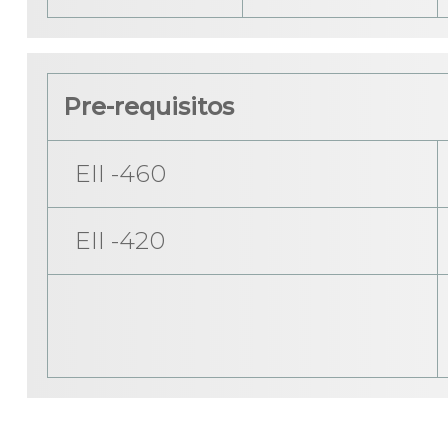
Pre-requisitos
EII -460
EII -420