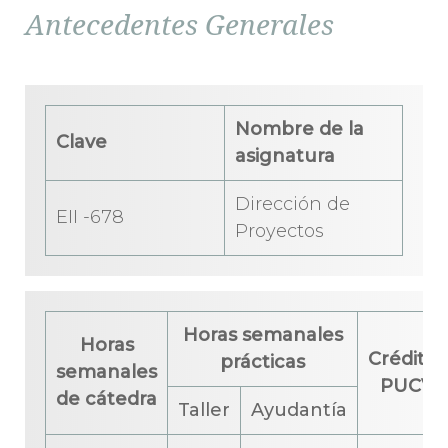
Antecedentes Generales
Nombre de la
Clave
asignatura
Dirección de
EII -678
Proyectos
Horas semanales
Horas
Créditos
prácticas
semanales
PUCV
de cátedra
Taller
Ayudantía