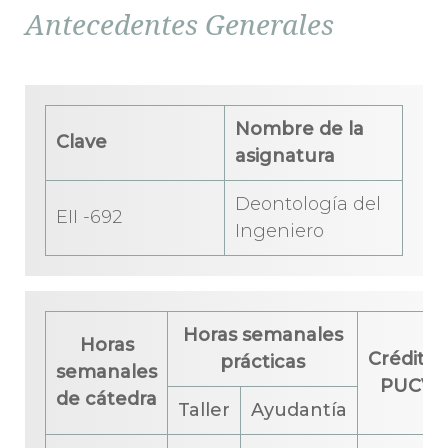
Antecedentes Generales
Nombre de la
Clave
asignatura
Deontología del
EII -692
Ingeniero
Horas semanales
Horas
Créditos
prácticas
semanales
PUCV
de cátedra
Taller
Ayudantía