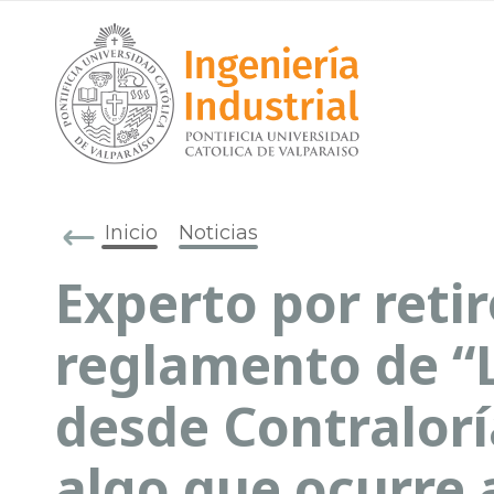
Inicio
Noticias
Experto por reti
reglamento de “
desde Contraloría
algo que ocurre