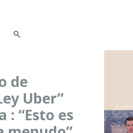
ro de
Ley Uber”
 : “Esto es
 a menudo”