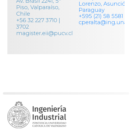
Av. Brasil 2241, 5º
Lorenzo, Asunción,
Piso, Valparaíso,
Paraguay
Chile
+595 (21) 58 5581
+56 32 227 3710 |
cperalta@ing.una.
3702
magister.eii@pucv.cl