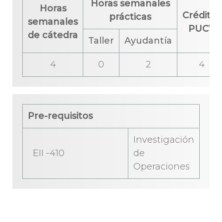
Horas semanales
Horas
Créditos
prácticas
semanales
PUCV
de cátedra
Taller
Ayudantía
4
0
2
4
Pre-requisitos
Investigación
EII -410
de
Operaciones