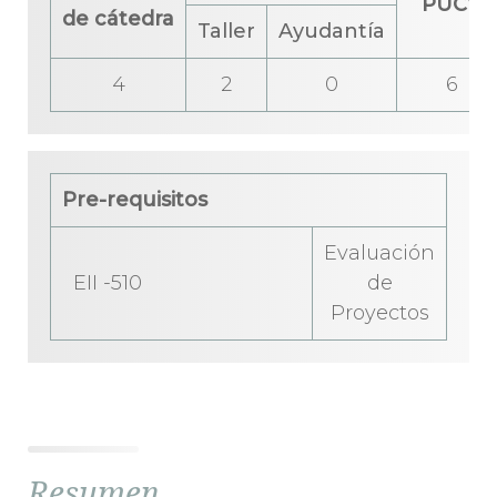
PUCV
de cátedra
Taller
Ayudantía
4
2
0
6
Pre-requisitos
Evaluación
EII -510
de
Proyectos
Resumen