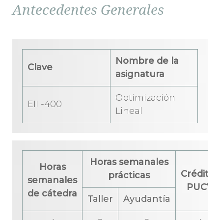
Antecedentes Generales
Nombre de la
Clave
asignatura
Optimización
EII -400
Lineal
Horas semanales
Horas
Créditos
prácticas
semanales
PUCV
de cátedra
Taller
Ayudantía