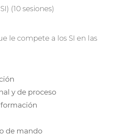
I) (10 sesiones)
ue le compete a los SI en las
ción
nal y de proceso
nformación
dro de mando