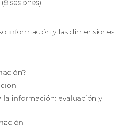
(8 sesiones)
rso información y las dimensiones
rmación?
ación
 la información: evaluación y
rmación