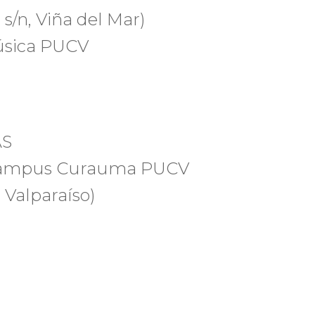
s/n, Viña del Mar)
úsica PUCV
AS
, Campus Curauma PUCV
 Valparaíso)