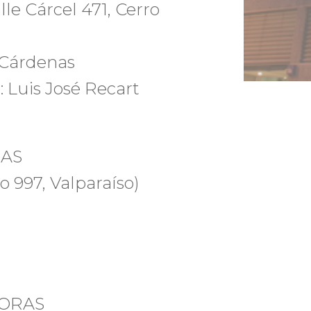
le Cárcel 471, Cerro
 Cárdenas
 Luis José Recart
RAS
o 997, Valparaíso)
HORAS