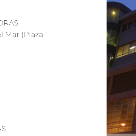
HORAS
l Mar (Plaza
AS