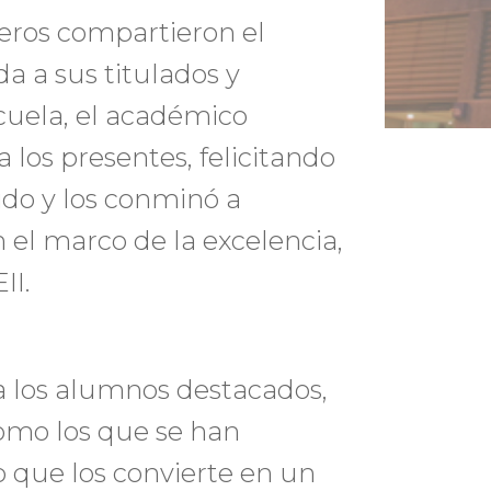
eros compartieron el
da a sus titulados y
Escuela, el académico
a los presentes, felicitando
ido y los conminó a
 el marco de la excelencia,
II.
a los alumnos destacados,
omo los que se han
o que los convierte en un