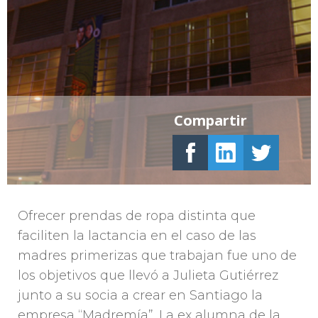
Compartir
Ofrecer prendas de ropa distinta que
faciliten la lactancia en el caso de las
madres primerizas que trabajan fue uno de
los objetivos que llevó a Julieta Gutiérrez
junto a su socia a crear en Santiago la
empresa “Madremía”. La ex alumna de la