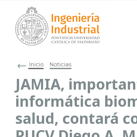
Inicio
Noticias
JAMIA, important
informática bio
salud, contará 
PUCV Diego A. M