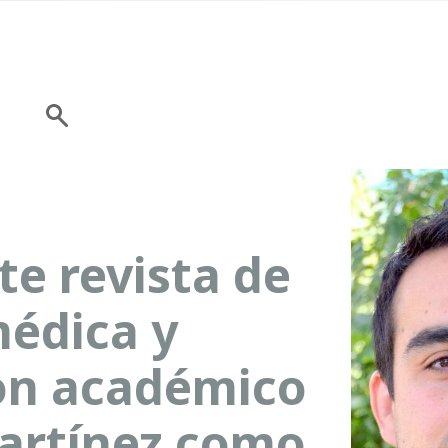
e revista de
médica y
con académico
artínez como