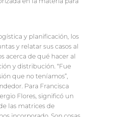
orizada en la materia para
gística y planificación, los
tas y relatar sus casos al
s acerca de qué hacer al
ón y distribución. “Fue
isión que no teníamos”,
ndedor. Para Francisca
rgio Flores, significó un
de las matrices de
mos incorporado. Son cosas