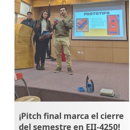
¡Pitch final marca el cierre
del semestre en EII-4250!