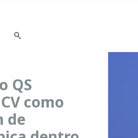
co QS
PUCV como
n de
ubica dentro