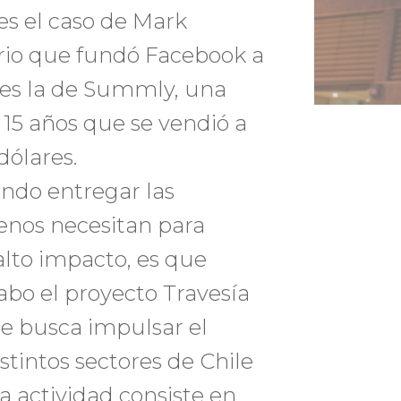
es el caso de Mark
rio que fundó Facebook a
r es la de Summly, una
 15 años que se vendió a
dólares.
endo entregar las
enos necesitan para
lto impacto, es que
cabo el proyecto Travesía
ue busca impulsar el
tintos sectores de Chile
 actividad consiste en