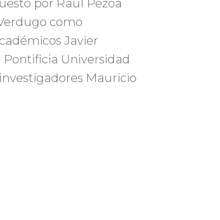
uesto por Raúl Pezoa
a Verdugo como
académicos Javier
 Pontificia Universidad
s investigadores Mauricio