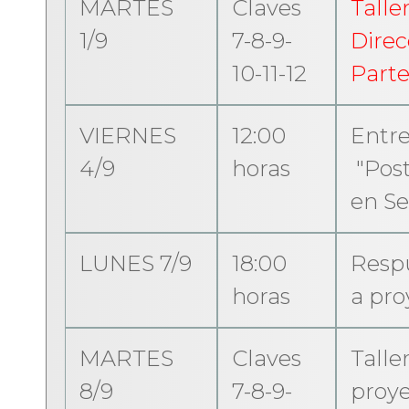
MARTES
Claves
Talle
1/9
7-8-9-
Direc
10-11-12
Parte
VIERNES
12:00
Entre
4/9
horas
"Post
en Se
LUNES 7/9
18:00
Respu
horas
a pro
MARTES
Claves
Taller
8/9
7-8-9-
proye