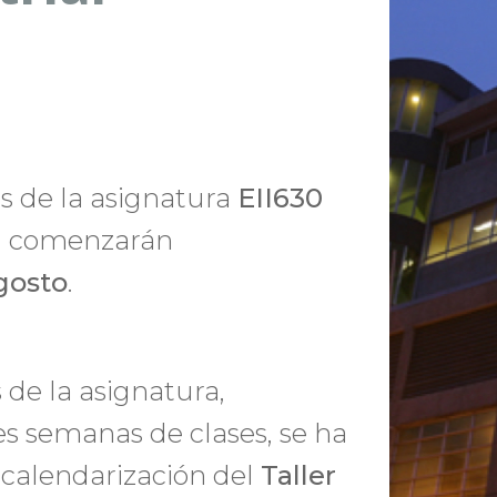
es de la asignatura
EII630
l
comenzarán
gosto
.
 de la asignatura,
es semanas de clases, se ha
a calendarización del
Taller