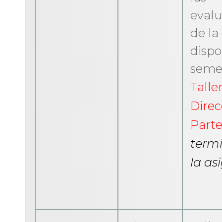
evalu
de la
dispo
semes
Talle
Direc
Parte
termi
la as