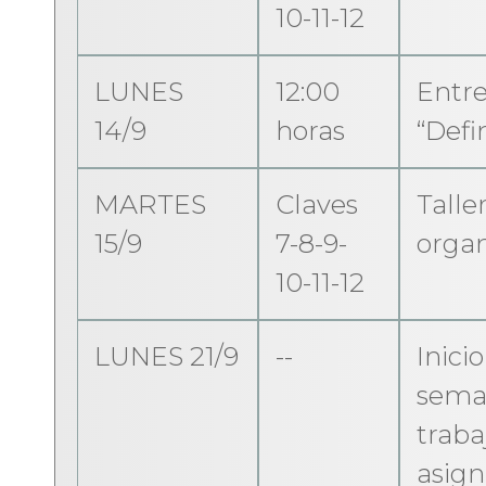
10-11-12
LUNES
12:00
Entr
14/9
horas
“Defi
MARTES
Claves
Talle
15/9
7-8-9-
organ
10-11-12
LUNES 21/9
--
Inici
sema
traba
asign