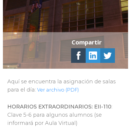
Compartir
Aquí se encuentra la asignación de salas
para el día:
Ver archivo (PDF)
HORARIOS EXTRAORDINARIOS:
EII-110
:
Clave 5-6 para algunos alumnos (se
informará por Aula Virtual)