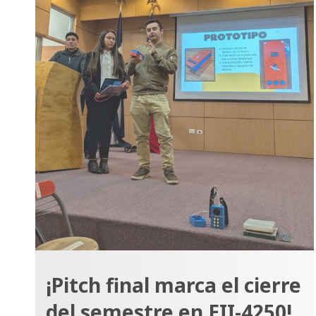
¡Pitch final marca el cierre
del semestre en EII-4250!