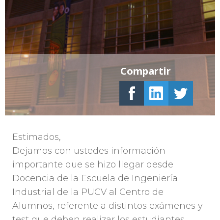
Compartir
Estimados,
Dejamos con ustedes información
importante que se hizo llegar desde
Docencia de la Escuela de Ingeniería
Industrial de la PUCV al Centro de
Alumnos, referente a distintos exámenes y
test que deben realizar los estudiantes