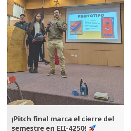
¡Pitch final marca el cierre del
semestre en EII-4250!