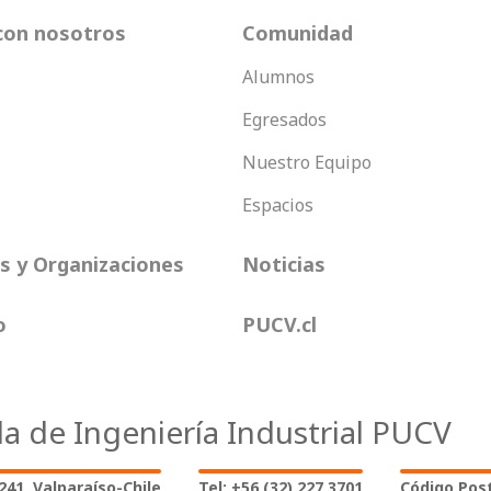
con nosotros
Comunidad
Alumnos
Egresados
Nuestro Equipo
Espacios
 y Organizaciones
Noticias
o
PUCV.cl
la de Ingeniería Industrial PUCV
2241, Valparaíso-Chile
Tel: +56 (32) 227 3701
Código Post