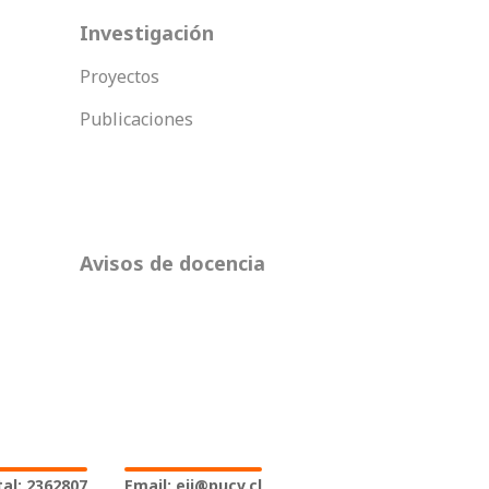
Investigación
Proyectos
Publicaciones
Avisos de docencia
al: 2362807
Email: eii@pucv.cl