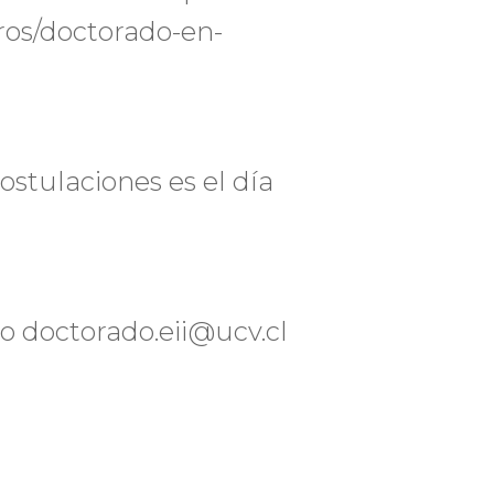
tros/doctorado-en-
ostulaciones es el día
eo doctorado.eii@ucv.cl