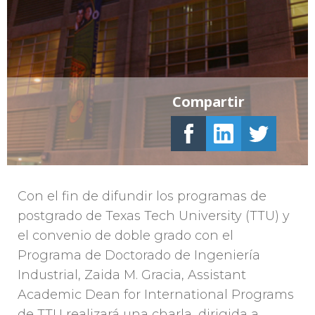
Compartir
Con el fin de difundir los programas de
postgrado de Texas Tech University (TTU) y
el convenio de doble grado con el
Programa de Doctorado de Ingeniería
Industrial, Zaida M. Gracia, Assistant
Academic Dean for International Programs
de TTU realizará una charla, dirigida a