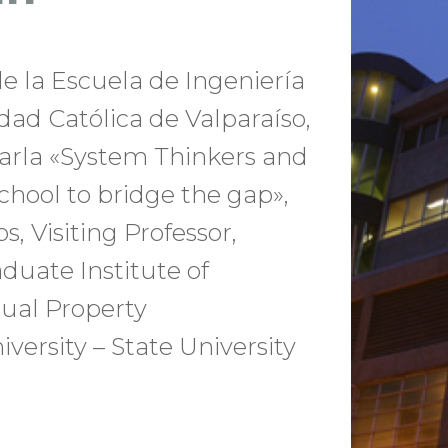
de la Escuela de Ingeniería
idad Católica de Valparaíso,
charla «System Thinkers and
chool to bridge the gap»,
s, Visiting Professor,
duate Institute of
tual Property
rsity – State University