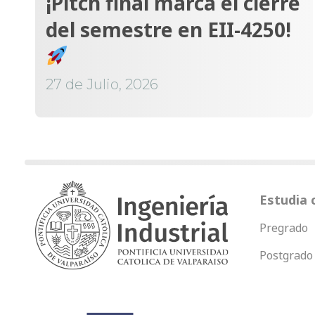
¡Pitch final marca el cierre
del semestre en EII-4250!
27 de Julio, 2026
Estudia 
Pregrado
Postgrado