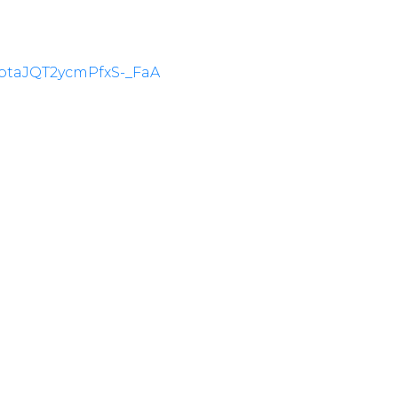
_btaJQT2ycmPfxS-_FaA