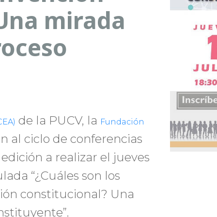
 Una mirada
roceso
de la PUCV, la
CEA)
Fundación
n al ciclo de conferencias
dición a realizar el jueves
tulada “¿Cuáles son los
ción constitucional? Una
stituyente”.