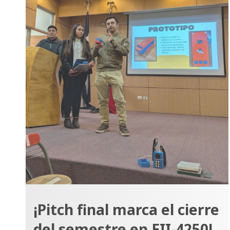
¡Pitch final marca el cierre
del semestre en EII-4250!