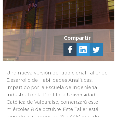
Compartir
Una nueva versión del tradicional Taller de
Desarrollo de Habilidades Analíticas,
impartido por la Escuela de Ingeniería
Industrial de la Pontificia Universidad
Católica de Valparaíso, comenzará este
miércoles 8 de octubre. Este Taller está
dirigido a alumnos de 2º a 4º Medio, de