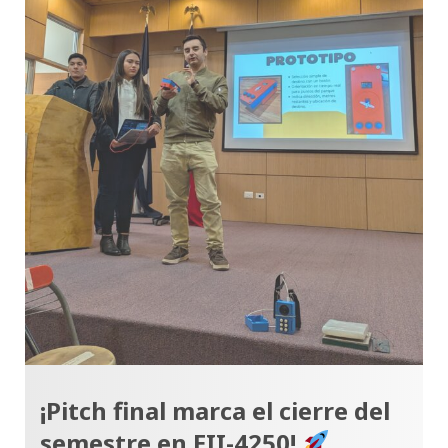
¡Pitch final marca el cierre del
semestre en EII-4250!