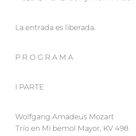
La entrada es liberada.
P R O G R A M A
I PARTE
Wolfgang Amadeus Mozart
Trío en Mi bemol Mayor, KV 498