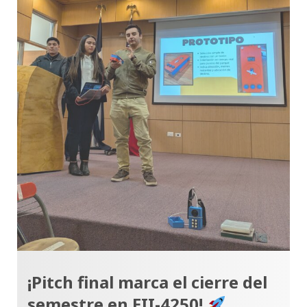
¡Pitch final marca el cierre del
semestre en EII-4250!