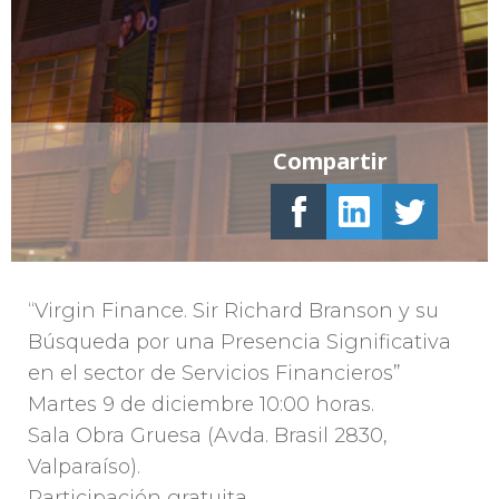
Compartir
“Virgin Finance. Sir Richard Branson y su
Búsqueda por una Presencia Significativa
en el sector de Servicios Financieros”
Martes 9 de diciembre 10:00 horas.
Sala Obra Gruesa (Avda. Brasil 2830,
Valparaíso).
Participación gratuita.