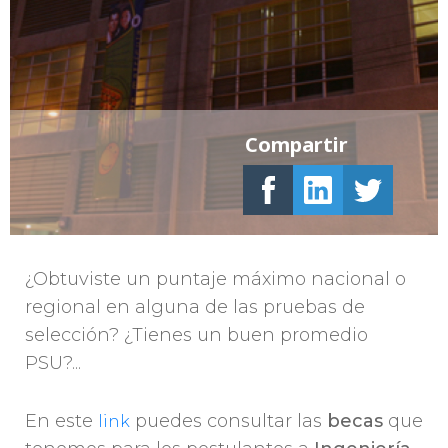
Compartir
¿Obtuviste un puntaje máximo nacional o
regional en alguna de las pruebas de
selección? ¿Tienes un buen promedio
PSU?...
En este
puedes consultar las
becas
que
link