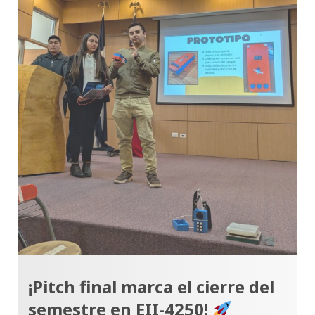
¡Pitch final marca el cierre del
semestre en EII-4250!