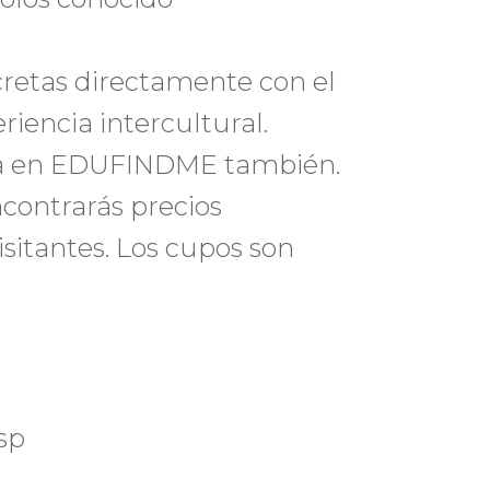
cretas directamente con el
eriencia intercultural.
nta en EDUFINDME también.
ontrarás precios
sitantes. Los cupos son
sp