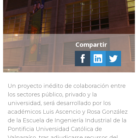
Compartir
Un proyecto inédito de colaboración entre
los sectores público, privado y la
universidad, será desarrollado por los
académicos Luis Ascencio y Rosa González
de la Escuela de Ingeniería Industrial de la
Pontificia Universidad Católica de
Valparaíso, tras adjudicarse recursos del