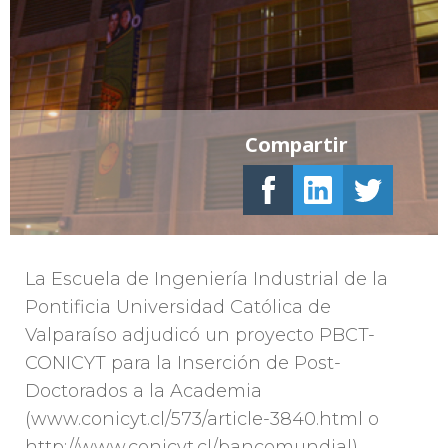
Compartir
La Escuela de Ingeniería Industrial de la
Pontificia Universidad Católica de
Valparaíso adjudicó un proyecto PBCT-
CONICYT para la Inserción de Post-
Doctorados a la Academia
(www.conicyt.cl/573/article-3840.html o
http://www.conicyt.cl/bancomundial).