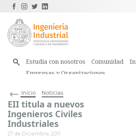
Estudia con nosotros
Comunidad
In
Empresas y Organizaciones
Inicio
Noticias
EII titula a nuevos
Ingenieros Civiles
Industriales
27 de Diciembre, 2011