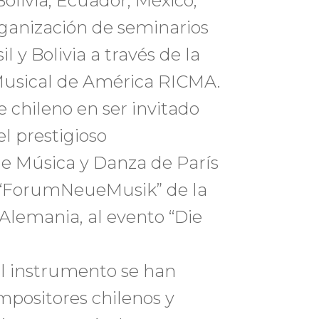
olivia, Ecuador, México,
rganización de seminarios
l y Bolivia a través de la
Musical de América RICMA.
 chileno en ser invitado
l prestigioso
de Música y Danza de París
al “ForumNeueMusik” de la
Alemania, al evento “Die
el instrumento se han
positores chilenos y