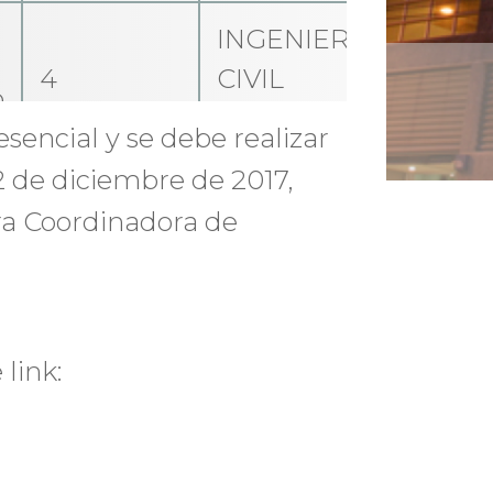
INGENIERÍA
4
CIVIL
o
INDUSTRIAL
esencial y se debe realizar
2 de diciembre de 2017,
INGENIERÍA
ra Coordinadora de
4
CIVIL
INDUSTRIAL
INGENIERÍA
 link:
4
CIVIL
INDUSTRIAL