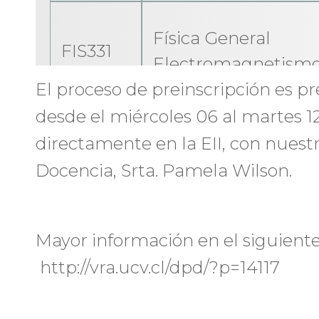
Física General
FIS331
Electromagnetism
El proceso de preinscripción es pr
desde el miércoles 06 al martes 1
directamente en la EII, con nuest
MAT186
Álgebra Lineal
Docencia, Srta. Pamela Wilson.
Mayor información en el siguiente
MAT188
Calculo 1
http://vra.ucv.cl/dpd/?p=14117