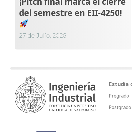
¡Pitch final marca el cierre
del semestre en EII-4250!
27 de Julio, 2026
Estudia 
Pregrado
Postgrado